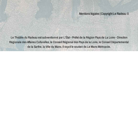
Mentions légales
| Copyright Le Radeau ©
Le Théâtre du Radeau est subventionné par L’État - Préfet de la Région Pays de La Loire - Direction
Régionale des Affaires Culturelles, le Conseil Régional des Pays de la Loire, le Conseil Départemental
de la Sarthe, la Ville du Mans.
Il reçoit le soutien de Le Mans Métropole.