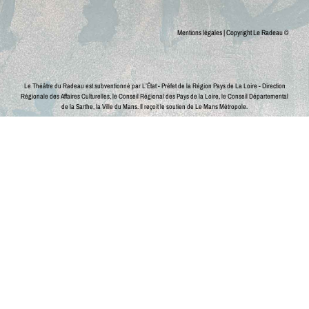
Mentions légales
| Copyright Le Radeau ©
Le Théâtre du Radeau est subventionné par L’État - Préfet de la Région Pays de La Loire - Direction
Régionale des Affaires Culturelles, le Conseil Régional des Pays de la Loire, le Conseil Départemental
de la Sarthe, la Ville du Mans.
Il reçoit le soutien de Le Mans Métropole.