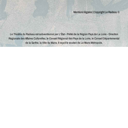
Mentions légales
| Copyright Le Radeau ©
Le Théâtre du Radeau est subventionné par L’État - Préfet de la Région Pays de La Loire - Direction
Régionale des Affaires Culturelles, le Conseil Régional des Pays de la Loire, le Conseil Départemental
de la Sarthe, la Ville du Mans.
Il reçoit le soutien de Le Mans Métropole.