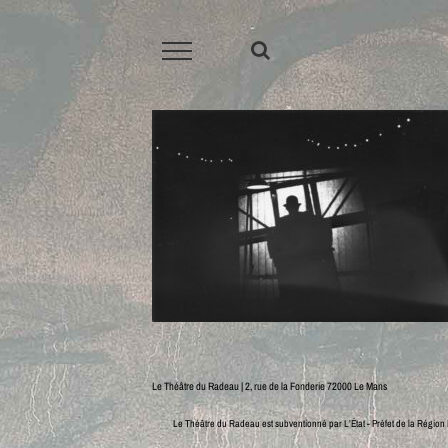
Passer
au
contenu
Le Théâtre du Radeau | 2, rue de la Fonderie 72000 Le Mans
Le Théâtre du Radeau est subventionné par L’État - Préfet de la Région P