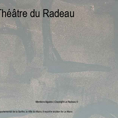
Mentions légales
| Copyright Le Radeau ©
partemental de la Sarthe, la Ville du Mans.
Il reçoit le soutien de Le Mans