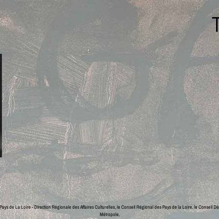
ays de La Loire - Direction Régionale des Affaires Culturelles, le Conseil Régional des Pays de la Loire, le Conseil Dé
Métropole.