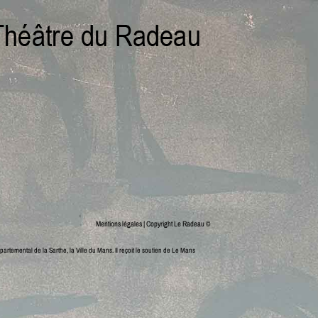
Mentions légales
| Copyright Le Radeau ©
partemental de la Sarthe, la Ville du Mans.
Il reçoit le soutien de Le Mans