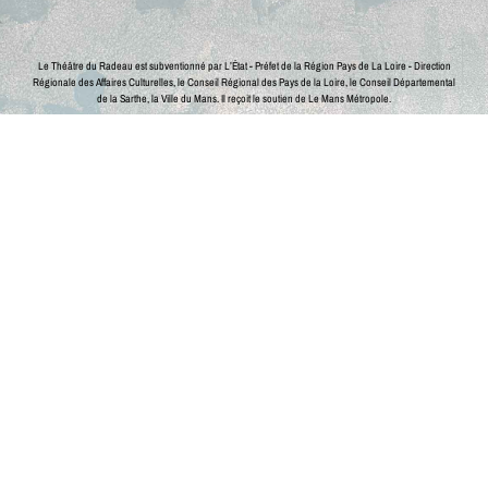
Le Théâtre du Radeau est subventionné par L’État - Préfet de la Région Pays de La Loire - Direction
Régionale des Affaires Culturelles, le Conseil Régional des Pays de la Loire, le Conseil Départemental
de la Sarthe, la Ville du Mans.
Il reçoit le soutien de Le Mans Métropole.