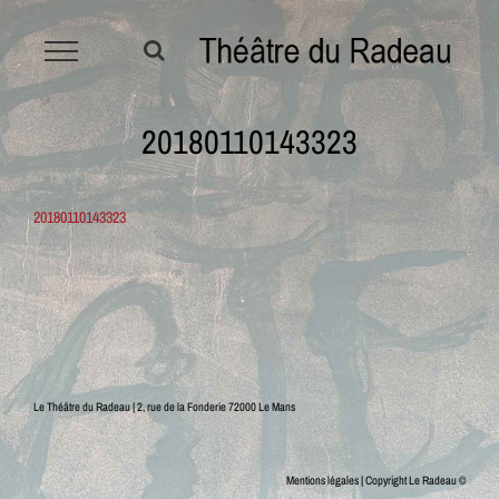
Passer
au
contenu
20180110143323
20180110143323
Le Théâtre du Radeau | 2, rue de la Fonderie 72000 Le Mans
Mentions légales
| Copyright Le Radeau ©