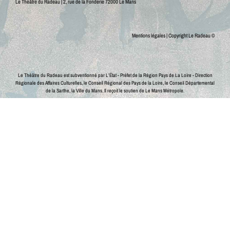
Le Théâtre du Radeau | 2, rue de la Fonderie 72000 Le Mans
Mentions légales
| Copyright Le Radeau ©
Le Théâtre du Radeau est subventionné par L’État - Préfet de la Région Pays de La Loire - Direction
Régionale des Affaires Culturelles, le Conseil Régional des Pays de la Loire, le Conseil Départemental
de la Sarthe, la Ville du Mans.
Il reçoit le soutien de Le Mans Métropole.