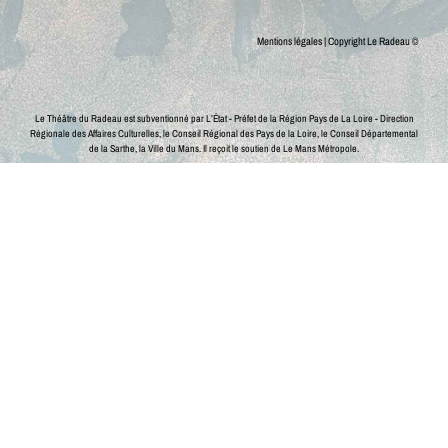
Mentions légales
| Copyright Le Radeau ©
Le Théâtre du Radeau est subventionné par L’État - Préfet de la Région Pays de La Loire - Direction
Régionale des Affaires Culturelles, le Conseil Régional des Pays de la Loire, le Conseil Départemental
de la Sarthe, la Ville du Mans.
Il reçoit le soutien de Le Mans Métropole.