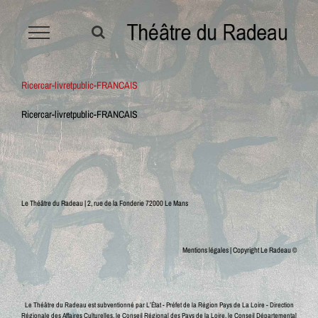
Passer
au
contenu
Ricercar-livretpublic-FRANCAIS
Ricercar-livretpublic-FRANCAIS
Le Théâtre du Radeau | 2, rue de la Fonderie 72000 Le Mans
Mentions légales
| Copyright Le Radeau ©
Le Théâtre du Radeau est subventionné par L’État - Préfet de la Région Pays de La Loire - Direction
Régionale des Affaires Culturelles, le Conseil Régional des Pays de la Loire, le Conseil Départemental