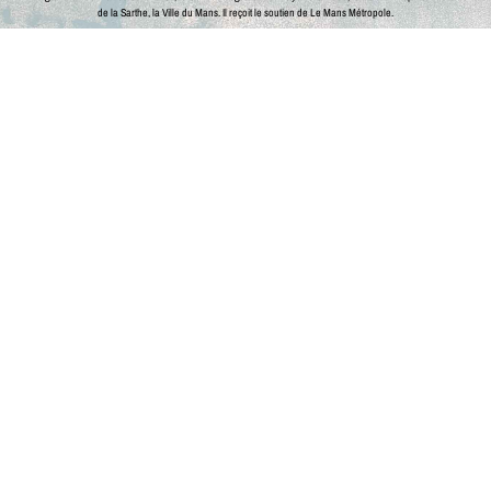
de la Sarthe, la Ville du Mans.
Il reçoit le soutien de Le Mans Métropole.