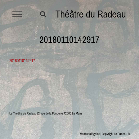
Passer
au
contenu
20180110142917
20180110142917
Le Théâtre du Radeau | 2, rue de la Fonderie 72000 Le Mans
Mentions légales
| Copyright Le Radeau ©