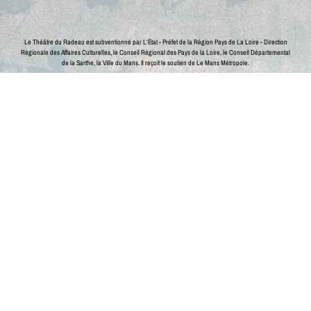
Le Théâtre du Radeau est subventionné par L’État - Préfet de la Région Pays de La Loire - Direction
Régionale des Affaires Culturelles, le Conseil Régional des Pays de la Loire, le Conseil Départemental
de la Sarthe, la Ville du Mans.
Il reçoit le soutien de Le Mans Métropole.