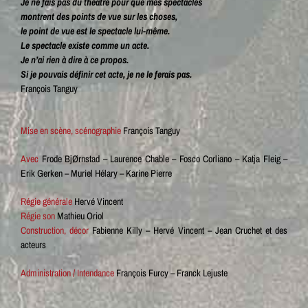
Je ne fais pas du théâtre pour que mes spectacles
montrent des points de vue sur les choses,
le point de vue est le spectacle lui-même.
Le spectacle existe comme un acte.
Je n’ai rien à dire à ce propos.
Si je pouvais définir cet acte, je ne le ferais pas.
François Tanguy
Mise en scène, scénographie
François Tanguy
Avec
Frode BjØrnstad – Laurence Chable – Fosco Corliano – Katja Fleig –
Erik Gerken – Muriel Hélary – Karine Pierre
Régie générale
Hervé Vincent
Régie son
Mathieu Oriol
Construction, décor
Fabienne Killy – Hervé Vincent – Jean Cruchet et des
acteurs
Administration / Intendance
François Furcy – Franck Lejuste