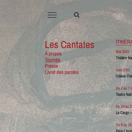
Passer
au
contenu
Les Cantates
ITINÉR
Mai 2001
À propos
Théâtre Na
Tournée
Presse
Juin 2001
Livret des paroles
Odéon-Théâ
Du 2 au 7 
Teatro Nat
Du 19 au 2
Le Cargo 
Du 8 au 1
Feux-Lieu