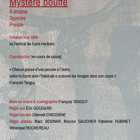
Mystère bouffe
À propos
Tournée
Presse
Création mai 1986
au Festival de Saint-Herblain
Coproduction [
en cours de saisie]
« Chacun passe d’une pensée à l’autre,
selon la façon dont l’habitude a ordonné les images dans son corps »
François Tanguy
Mise en scène & scénographie
François TANGUY
Régie son
Éric GOUDARD
Régie lumière
Clément CHICOISNE
Régie plateau
Marc BODNAR, Maryse GAUCHER Fabienne HUBINET
Véronique ROCHEREAU