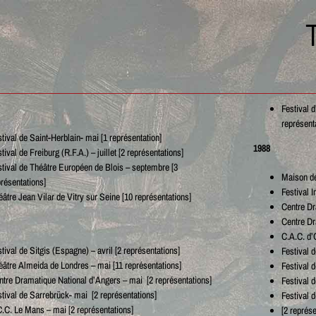
Festival d
représent
tival de Saint-Herblain- mai [1 représentation]
1988
tival de Freiburg (R.F.A.) – juillet [2 représentations]
stival de Théâtre Européen de Blois – septembre [3
Maison de
présentations]
Festival I
éâtre Jean Vilar de Vitry sur Seine [10 représentations]
Centre Dr
Centre Dr
C.A.C. d’
tival de Sitgis (Espagne) – avril [2 représentations]
Festival d
éâtre Almeida de Londres – mai [11 représentations]
Festival d
ntre Dramatique National d’Angers – mai [2 représentations]
Festival 
stival de Sarrebrück- mai [2 représentations]
Festival 
C.C. Le Mans – mai [2 représentations]
[2 représe