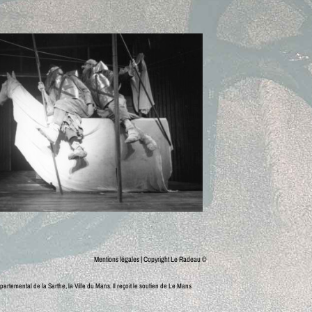
Mentions légales
| Copyright Le Radeau ©
partemental de la Sarthe, la Ville du Mans.
Il reçoit le soutien de Le Mans