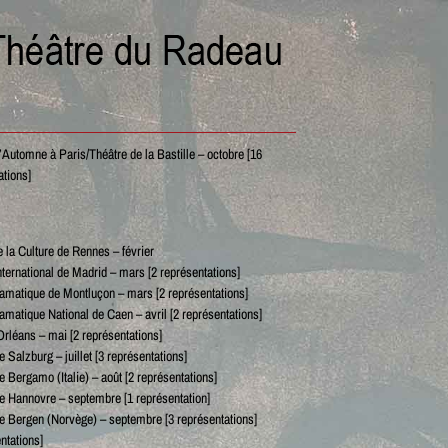
’Automne à Paris/Théâtre de la Bastille – octobre [16
ations]
 la Culture de Rennes – février
nternational de Madrid – mars [2 représentations]
amatique de Montluçon – mars [2 représentations]
amatique National de Caen – avril [2 représentations]
Orléans – mai [2 représentations]
e Salzburg – juillet [3 représentations]
e Bergamo (Italie) – août [2 représentations]
de Hannovre – septembre [1 représentation]
de Bergen (Norvège) – septembre [3 représentations]
ntations]